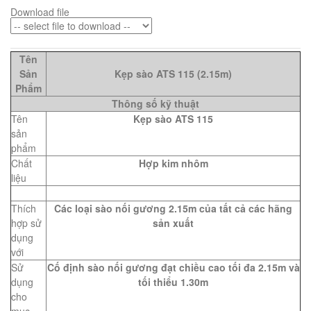
Download file
Tên
Sản
Kẹp sào ATS 115 (2.15m)
Phẩm
Thông số kỹ thuật
Tên
Kẹp sào ATS 115
sản
phẩm
Chất
Hợp kim nhôm
liệu
Thích
Các loại sào nối gương 2.15m của tất cả các hãng
hợp sử
sản xuất
dụng
với
Sử
Cố định sào nối gương đạt chiều cao tối đa 2.15m và
dụng
tối thiểu 1.30m
cho