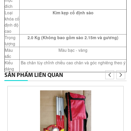
mục
đích
Loại
Kìm kẹp cố định sào
khóa cố
định độ
cao
Trọng
2.0 Kg (Không bao gồm sào 2.15m và gương)
lượng
Màu
Màu bạc - vàng
sắc
Kiểu
Ba chân tùy chỉnh chiều cao chân và góc nghiêng theo ý
dáng
SẢN PHẨM LIÊN QUAN