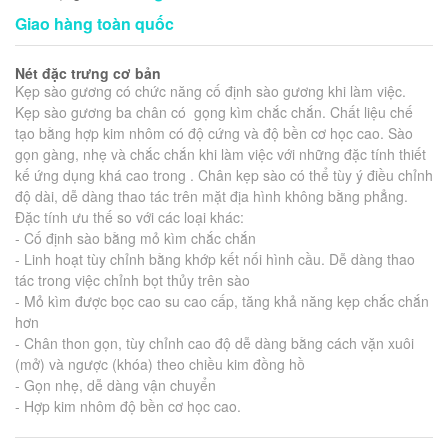
Giao hàng toàn quốc
Nét đặc trưng cơ bản
Kẹp sào gương có
chức năng cố định sào gương khi làm việc.
Kẹp sào gương ba chân có gọng kìm chắc chắn. Chất liệu chế
tạo bằng hợp kim nhôm có độ cứng và độ bền cơ học cao. Sào
gọn gàng, nhẹ và chắc chắn khi làm việc với những đặc tính thiết
kế ứng dụng khá cao trong . Chân kẹp sào có thể tùy ý điều chỉnh
độ dài, dễ dàng thao tác trên mặt địa hình không bằng phẳng.
Đặc tính ưu thế so với các loại khác:
- Cố định sào bằng mỏ kìm chắc chắn
- Linh hoạt tùy chỉnh bằng khớp kết nối hình cầu. Dễ dàng thao
tác trong việc chỉnh bọt thủy trên sào
- Mỏ kìm được bọc cao su cao cấp, tăng khả năng kẹp chắc chắn
hơn
- Chân thon gọn, tùy chỉnh cao độ dễ dàng bằng cách vặn xuôi
(mở) và ngược (khóa) theo chiều kim đồng hồ
- Gọn nhẹ, dễ dàng vận chuyển
- Hợp kim nhôm độ bền cơ học cao.