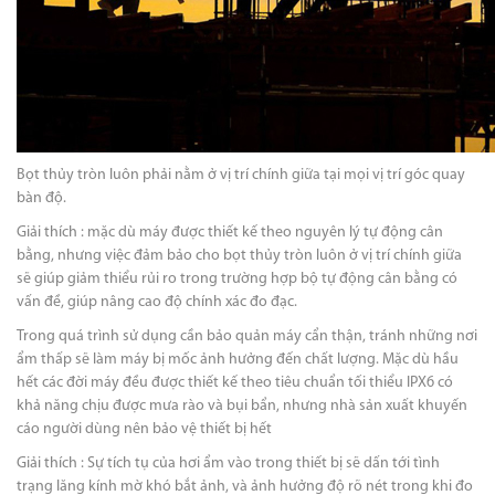
Bọt thủy tròn luôn phải nằm ở vị trí chính giữa tại mọi vị trí góc quay
bàn độ.
Giải thích : mặc dù máy được thiết kế theo nguyên lý tự động cân
bằng, nhưng việc đảm bảo cho bọt thủy tròn luôn ở vị trí chính giữa
sẽ giúp giảm thiểu rủi ro trong trường hợp bộ tự động cân bằng có
vấn đề, giúp nâng cao độ chính xác đo đạc.
Trong quá trình sử dụng cần bảo quản máy cẩn thận, tránh những nơi
ẩm thấp sẽ làm máy bị mốc ảnh hưởng đến chất lượng. Mặc dù hầu
hết các đời máy đều được thiết kế theo tiêu chuẩn tối thiểu IPX6 có
khả năng chịu được mưa rào và bụi bẩn, nhưng nhà sản xuất khuyến
cáo người dùng nên bảo vệ thiết bị hết
Giải thích : Sự tích tụ của hơi ẩm vào trong thiết bị sẽ dấn tới tình
trạng lăng kính mờ khó bắt ảnh, và ảnh hưởng độ rõ nét trong khi đo