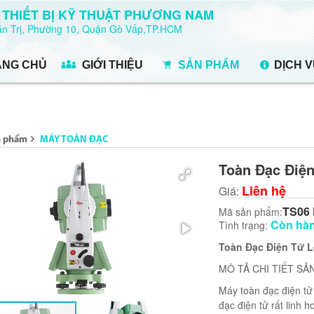
 THIẾT BỊ KỸ THUẬT PHƯƠNG NAM
Văn Trị, Phường 10, Quận Gò Vấp,TP.HCM
ANG CHỦ
GIỚI THIỆU
SẢN PHẨM
DỊCH 
n phẩm
MÁY TOÀN ĐẠC
Toàn Đạc Điện
Liên hệ
Giá:
TS06 
Mã sản phẩm:
Còn hà
Tình trạng:
Toàn Đạc Điện Tử L
MÔ TẢ CHI TIẾT SẢ
Máy toàn đạc điện tử
đạc điện tử rất linh 