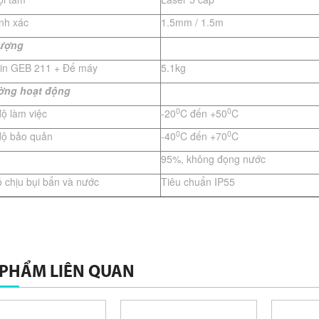
ính xác
1.5mm / 1.5m
lượng
in GEB 211 + Đế máy
5.1kg
ường hoạt
đ
ộng
0
0
độ làm việc
-20
C đến +50
C
0
0
 độ bảo quản
-40
C đến +70
C
95%, không đọng nước
ộ chịu bụi bẩn và nước
Tiêu chuẩn IP55
 PHẨM LIÊN QUAN