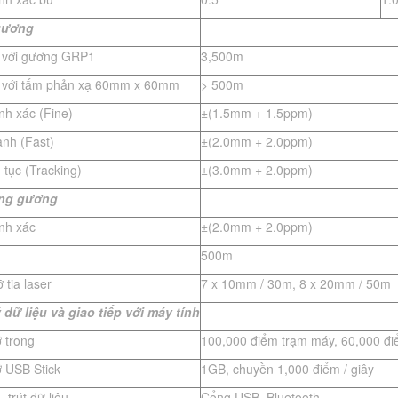
gương
o với gương GRP1
3,500m
o với tấm phản xạ 60mm x 60mm
> 500m
nh xác (Fine)
±(1.5mm + 1.5ppm)
anh (Fast)
±(2.0mm + 2.0ppm)
n tục (Tracking)
±(3.0mm + 2.0ppm)
ng gương
ính xác
±(2.0mm + 2.0ppm)
500m
 tia laser
7 x 10mm / 30m, 8 x 20mm / 50m
 dữ liệu và giao ti
ế
p với máy tính
 trong
100,000 điểm trạm máy, 60,000 đi
ớ USB Stick
1GB, chuyền 1,000 điểm / giây
, trút dữ liệu
Cổng USB, Bluetooth