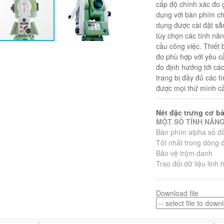
cấp độ chính xác đo gó
dụng với bàn phím c
dụng được cài đặt sẵ
tùy chọn các tính nă
cầu công việc. Thiết 
đo phù hợp với yêu cầ
đo định hướng tới cá
trang bị đầy đủ các t
được mọi thứ mình c
Nét đặc trưng cơ b
MỘT SỐ TÍNH NĂNG
Bàn phím alpha số đầ
Tốt nhất trong dòng 
Bảo vệ trộm danh
Trao đổi dữ liệu linh 
Download file