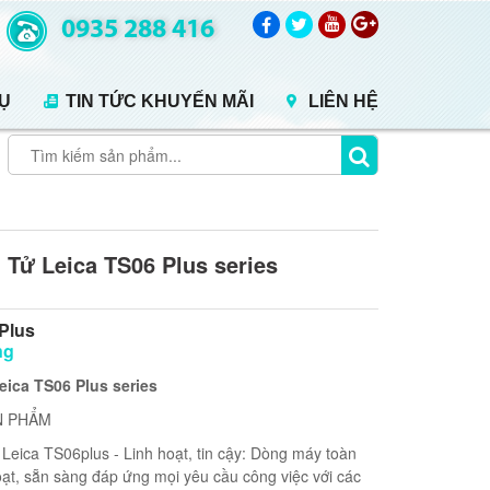
0935 288 416
VỤ
TIN TỨC KHUYẾN MÃI
LIÊN HỆ
 Tử Leica TS06 Plus series
Plus
ng
eica TS06 Plus series
N PHẨM
 Leica TS06plus - Linh hoạt, tin cậy: Dòng máy toàn
hoạt, sẵn sàng đáp ứng mọi yêu cầu công việc với các