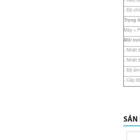
- Độ ch
Trọng 
Máy + P
Môi tr
- Nhiệt 
- Nhiệt
- Độ ẩm
- Cấp đ
SẢN