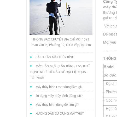
Công Ty
máy thủ
thương h
giá ưu đ
Với ph
Để biết 
THÔNG BÁO CHUYỂN ĐỊA CHỈ MỚI 1093
Mọi yêu 
Phan Văn Trị, Phường 10, Q.Gò Vấp, Tp.Hcm
----------
THÔNG 
CÁCH CÂN MÁY THỦY BÌNH
Model
MÁY CÂN MỰC (CÂN BẰNG) LASER SỬ
DỤNG NHƯ THẾ NÀO ĐỂ ĐẠT HIỆU QUẢ
Đ
o góc 
TỐT NHẤT
- Độ ch
Máy thủy bình Laser dung làm gì?
- Phươn
Sử dụng máy thủy bình đúng cách
- Góc hi
Máy thủy bình dùng để làm gì?
- Hệ thố
HƯỚNG DẪN SỬ DỤNG MÁY THỦY
- Độ ch