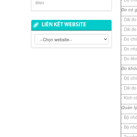
BÌNH
Đ
o có 
- Dải đ
LIÊN KẾT WEBSITE
- Dải đ
- Đo chí
- Đo nh
- Đo liê
Đ
o khô
- Độ ch
- Dải đo
- Kích cỡ
Quản lý
- Bộ nhớ
- Bộ nh
- Truyền