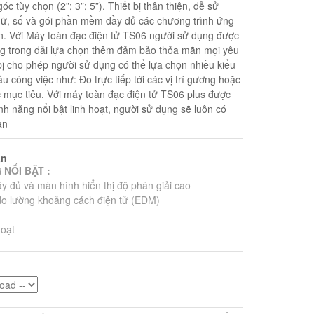
c tùy chọn (2”; 3”; 5”). Thiết bị thân thiện, dễ sử
hữ, số và gói phần mềm đầy đủ các chương trình ứng
n. Với Máy toàn đạc điện tử TS06 người sử dụng được
ng trong dải lựa chọn thêm đảm bảo thỏa mãn mọi yêu
bị cho phép người sử dụng có thể lựa chọn nhiều kiểu
u công việc như: Đo trực tiếp tới các vị trí gương hoặc
c mục tiêu. Với máy toàn đạc điện tử TS06 plus được
ính năng nổi bật linh hoạt, người sử dụng sẽ luôn có
ần
ản
 NỔI BẬT :
y đủ và màn hình hiển thị độ phân giải cao
đo lường khoảng cách điện tử (EDM)
hoạt