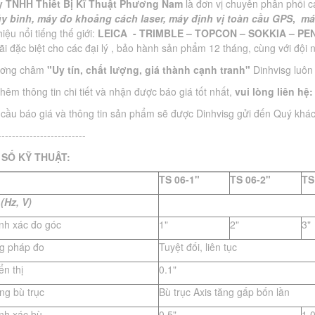
 TNHH Thiết Bị Kĩ Thuật Phương Nam
là đơn vị chuyên phân phối cá
y bình,
máy đo khoảng cách laser,
máy
định vị toàn cầu GPS
,
má
iệu nổi tiếng thế giới:
LEICA - TRIMBLE – TOPCON – SOKKIA – PE
ãi đặc biệt cho các đại lý , bảo hành sản phẩm 12 tháng, cùng với đội 
ương châm
"Uy tín, chất lượng, giá thành cạnh tranh"
Dinhvisg luôn 
thêm thông tin chi tiết và nhận được báo giá tốt nhất,
vui lòng liên hệ
cầu báo giá và thông tin sản phẩm sẽ được Dinhvisg gửi đến Quý khác
-------------------------
SỐ KỸ THUẬT:
TS 06-1"
TS 06-2"
TS
(Hz, V)
ính xác đo góc
1"
2"
3"
g pháp đo
Tuyệt đối, liên tục
ển thị
0.1"
ng bù trục
Bù trục Axis tăng gấp bốn lần
ính xác bù
0.5"
1.0