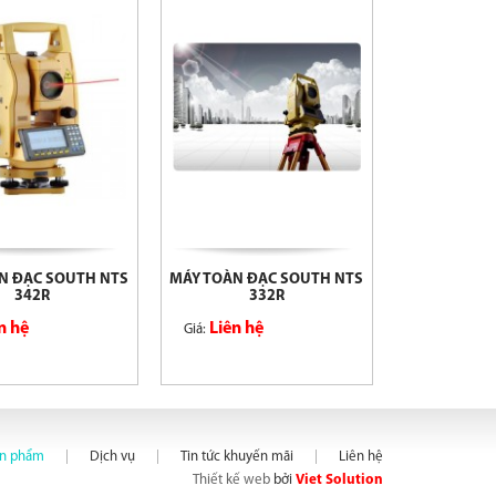
N ĐẠC SOUTH NTS
MÁY TOÀN ĐẠC SOUTH NTS
MÁY TOÀN ĐẠ
342R
332R
n hệ
Liên hệ
Liên h
Giá:
Giá:
ản phẩm
Dịch vụ
Tin tức khuyến mãi
Liên hệ
Thiết kế web
bởi
Viet Solution