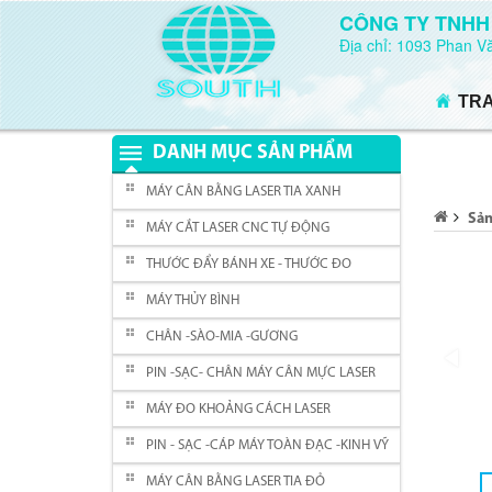
CÔNG TY TNHH
Địa chỉ: 1093 Phan 
TR
DANH MỤC SẢN PHẨM
MÁY CÂN BẰNG LASER TIA XANH
Sả
MÁY CẮT LASER CNC TỰ ĐỘNG
THƯỚC ĐẨY BÁNH XE - THƯỚC ĐO
MÁY THỦY BÌNH
CHÂN -SÀO-MIA -GƯƠNG
PIN -SẠC- CHÂN MÁY CÂN MỰC LASER
MÁY ĐO KHOẢNG CÁCH LASER
PIN - SẠC -CÁP MÁY TOÀN ĐẠC -KINH VỸ
MÁY CÂN BẰNG LASER TIA ĐỎ