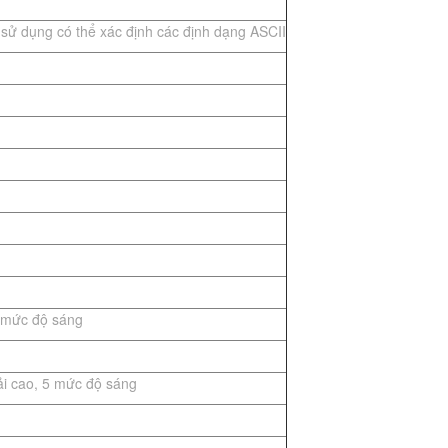
sử dụng có thể xác định các định dạng ASCII
)
0 mức độ sáng
ải cao, 5 mức độ sáng