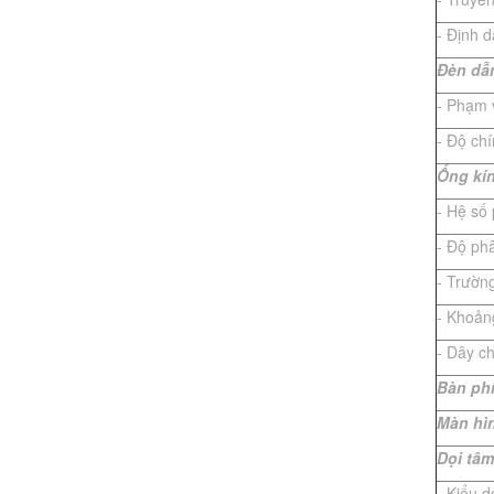
- Định d
Đ
èn dẫ
- Phạm v
- Độ ch
Ống kí
- Hệ số
- Độ phâ
- Trườn
- Khoản
- Dây c
Bàn ph
Màn hì
Dọi tâm
- Kiểu d