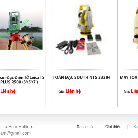
àn Đạc Điện Tử Leica TS
TOÀN ĐẠC SOUTH NTS 332R4
MÁY TOÀ
 PLUS R500 (3'/5'/7')
Liên hệ
Liên hệ
Liê
:
Giá:
Giá:
 Tp.Hcm Hotline:
Trang chủ
Giới thiệu
S
ngnam@gmail.com