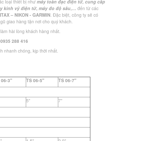
c loại thiết bị như
máy toàn đạc điện tử,
cung cấp
y kinh vỹ điện tử
,
máy đo độ sâu
,…
đến từ các
NTAX – NIKON - GARMIN
. Đặc biệt, công ty sẽ có
ngũ giao hàng tận nơi cho quý khách.
làm hài lòng khách hàng nhất.
: 0935 288 416
h nhanh chóng, kịp thời nhất.
 06-3"
TS 06-5"
TS 06-7"
5"
7"
"
1.5"
2.0"