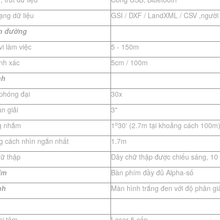
ạng dữ liệu
GSI / DXF / LandXML / CSV ,người 
n
đ
ường
i làm việc
5 - 150m
ính xác
5cm / 100m
nh
 phóng đại
30x
n giải
3"
o
g nhắm
1
30' (2.7m tại khoảng cách 100m
g cách nhìn ngắn nhất
1.7m
hữ thập
Dây chữ thập được chiếu sáng, 1
ím
Bàn phím đầy đủ Alpha-số
nh
Màn hình trắng đen với độ phân gi
ọi tâm
Laser 5 cấp