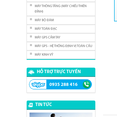
MÁY THÔNG TẦNG (MÁY CHIẾU THIÊN
ĐỈNH)
MÁY BỘ ĐÀM
MÁY TOÀN ĐẠC
MÁY GPS CẦM TAY
MÁY GPS - HỆ THỐNG ĐỊNH VỊ TOÀN CẦU
MÁY KINH VỸ
HỖ TRỢ TRỰC TUYẾN
0935 288 416
TIN TỨC