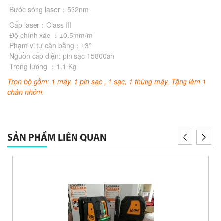
Bước sóng laser：532nm
Cấp laser：Class III
Độ chính xác ：±0.5mm/m
Phạm vi tự cân bằng：±3°
Nguồn cấp điện: pin sạc 15800ah
Trọng lượng ：1.1 Kg
Trọn bộ gồm: 1 máy, 1 pin sạc , 1 sạc, 1 thùng máy. Tặng lèm 1
chân nhôm.
SẢN PHẨM LIÊN QUAN