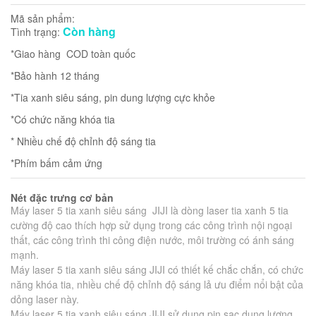
Mã sản phẩm:
Còn hàng
Tình trạng:
*Giao hàng COD toàn quốc
*Bảo hành 12 tháng
*Tia xanh siêu sáng, pin dung lượng cực khỏe
*Có chức năng khóa tia
* Nhiều chế độ chỉnh độ sáng tia
*Phím bấm cảm ứng
Nét đặc trưng cơ bản
Máy laser 5 tia xanh siêu sáng JIJI là dòng laser tia xanh 5 tia
cường độ cao thích hợp sử dụng trong các công trình nội ngoại
thất, các công trình thi công điện nước, môi trường có ánh sáng
mạnh.
Máy laser 5 tia xanh siêu sáng JIJI có t
hiết kế chắc chắn, có chức
năng khóa tia, nhiều chế độ chỉnh độ sáng lả ưu điểm nổi bật của
dỏng laser này.
Máy laser 5 tia xanh siêu sáng JIJI sử dụng pin sạc dung lượng