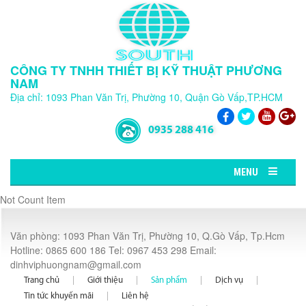
CÔNG TY TNHH THIẾT BỊ KỸ THUẬT PHƯƠNG
NAM
Địa chỉ: 1093 Phan Văn Trị, Phường 10, Quận Gò Vấp,TP.HCM
0935 288 416
MENU
Not Count Item
Văn phòng: 1093 Phan Văn Trị, Phường 10, Q.Gò Vấp, Tp.Hcm
Hotline: 0865 600 186 Tel: 0967 453 298 Email:
dinhviphuongnam@gmail.com
Trang chủ
Giới thiệu
Sản phẩm
Dịch vụ
Tin tức khuyến mãi
Liên hệ