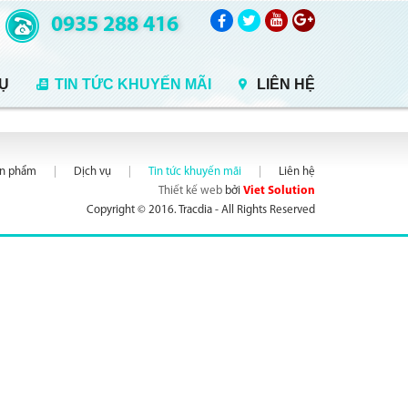
0935 288 416
VỤ
TIN TỨC KHUYẾN MÃI
LIÊN HỆ
ản phẩm
Dịch vụ
Tin tức khuyến mãi
Liên hệ
Thiết kế web
bởi
Viet Solution
Copyright © 2016. Tracdia - All Rights Reserved