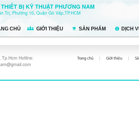
 THIẾT BỊ KỸ THUẬT PHƯƠNG NAM
Văn Trị, Phường 10, Quận Gò Vấp,TP.HCM
ANG CHỦ
GIỚI THIỆU
SẢN PHẨM
DỊCH 
 Tp.Hcm Hotline:
Trang chủ
Giới thiệu
S
ngnam@gmail.com